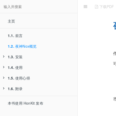
下载PDF
主页
1.1.
前言
1.2.
夜神Nox概览
1.3.
安装
1.4.
1.3.1.
使用
Mac
1.5.
1.4.1.
使用心得
通用
1.6.
1.4.2.
1.5.1.
附录
1.4.1.1.
Mac
偶尔启动卡死在99%
共享目录
1.4.2.1.
安装XPosed框架
1.5.2.
1.6.1.
1.4.1.2.
有时CPU占用率太高
参考资料
导出文件
本书使用 HonKit 发布
1.4.2.2.
XPosed中安装JustTrustMe
1.5.3.
1.4.1.3.
无法登录最新版微信
设置代理