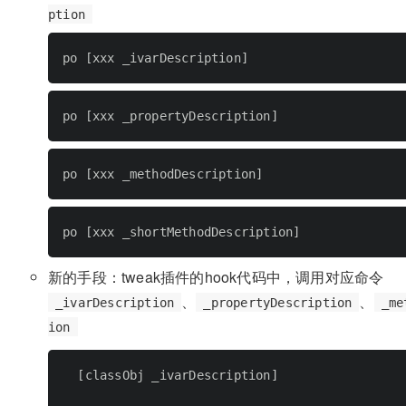
ption
po 
[
xxx _ivarDescription
]
po 
[
xxx _propertyDescription
]
po 
[
xxx _methodDescription
]
po 
[
xxx _shortMethodDescription
]
新的手段：tweak插件的hook代码中，调用对应命令
、
、
_ivarDescription
_propertyDescription
_me
ion
[
classObj _ivarDescription
]