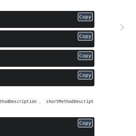
Copy
Copy
Copy
Copy
、
thodDescription
shortMethodDescript
Copy