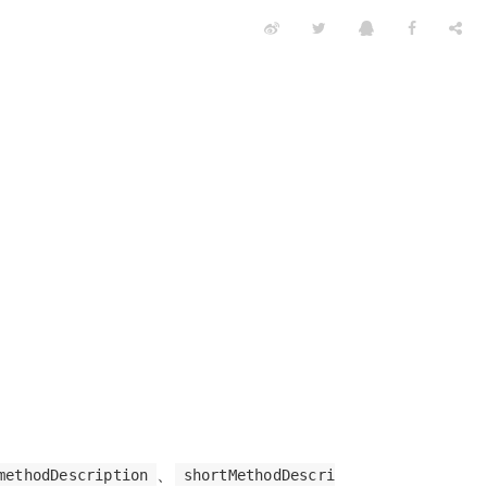
、
methodDescription
shortMethodDescri