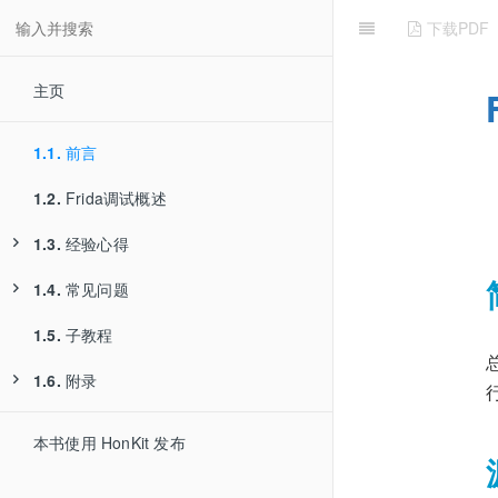
下载PDF
主页
1.1.
前言
1.2.
Frida调试概述
1.3.
经验心得
1.4.
1.3.1.
常见问题
frida
1.3.2.
1.3.1.1.
frida-trace
通过函数地址去hook
1.5.
1.4.1.
子教程
通用
1.3.3.
1.3.2.1.
js
hook多个库文件
1.6.
1.4.2.
附录
1.4.1.1.
js
Process terminated
1.3.4.
1.3.3.1.
frida-server
其他细节
1.3.2.2.
输出日志到文件中
1.4.1.2.
1.4.2.1.
unable to find process with name
RangeError invalid array index
1.6.1.
参考资料
本书使用 HonKit 发布
1.3.4.1.
自己编译frida-server
1.3.3.2.
1.3.3.1.1.
Frida对于js支持的不够好
地址指针相加
1.3.2.3.
1.4.1.3.
修改函数hook的js去打印参数值
unable to attach to the specified proces