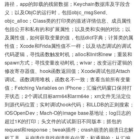
路径，app的卸载的残留数据；Keychain数据库及字段含
义；以及ObjC的运行时，包括objc_msgSend、
objc_alloc；Class类的打印类的描述详情信息、成员属性
包括公开和私有的和扩展属性；以及类和实例的对比；以
及属性值，如何获取变量的值，包括dict字典；计算类的属
性值；Xcode和Frida属性值不一样；以及动态调试的调试
代码逻辑，寻找函数触发时机；alloc和init和new；重装和
spawn方式；寻找变量改动时机；wivar；改变运行逻辑的
修改寄存器值、hook函数返回值；Xcode调试包括Attach
调试、函数调用堆栈，函数名不一致；查看当前所有变量
值；Fetching Variables on iPhone；汇编代码窗口保持打
开状态；2个调试目标arm64和arm64e；xm文件无法定位
到源代码位置；实时调试hook代码；和LLDB的正则搜索；
iOSOpenDev；Mach-O的image base基地址；log日志的
超过1K的打印；头文件的试试新旧不同版本；抓包的
request和response；tweak插件；crash崩溃的崩溃日志解
析工具、从崩溃信息找崩溃所在位置；和通用的：从汇编